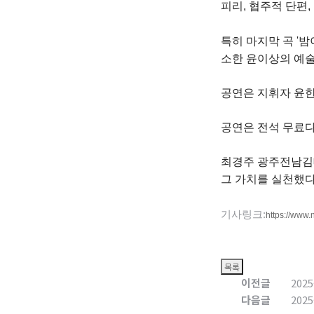
피리, 협주적 단편
특히 마지막 곡 '
소한 윤이상의 예
공연은 지휘자 윤한
공연은 전석 무료다
최경주 광주전남김대
그 가치를 실천했다
기사링크:
https://ww
이전글
202
다음글
202