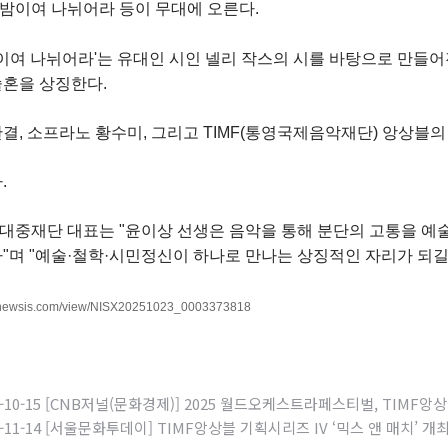
, 밤이여 나뉘어라 등이 무대에 오른다.
밤이여 나뉘어라'는 유대인 시인 넬리 작스의 시를 바탕으로 만들어
술혼을 상징한다.
결, 소프라노 황수미, 그리고 TIMF(통영국제음악재단) 앙상블의
.
중재단 대표는 "윤이상 선생은 음악을 통해 분단의 고통을 예
"며 "예술·철학·시민정신이 하나로 만나는 상징적인 자리가 되길
w.newsis.com/view/NISX20251023_0003373818
5-10-15 [CNB저널(문화경제)] 2025 월드오케스트라페스티벌, TIM
5-11-14 [서울문화투데이] TIMF앙상블 기획시리즈 IV ‘믹스 앤 매치’ 개