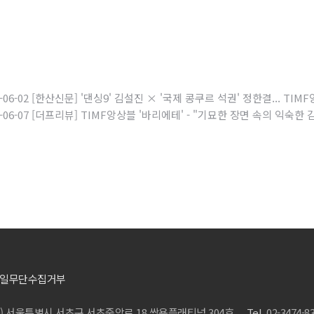
6-06-02 [한산신문] '댄싱9' 김설진 × '국제 콩쿠르 석권' 정한결... T
6-06-07 [더프리뷰] TIMF앙상블 '바리에테' - "기묘한 장면 속의 익숙한 
일무단수집거부
20) 서울특별시 서초구 서초중앙로 18 쌍용플래티넘 304호
Tel.
02-3474-8