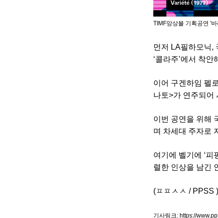
TIMF앙상블 기획공연 '
먼저 LA필하모닉,
‘콜라주’에서 착안
이어 구겐하임 펠로
나토>가 연주되어 
이번 공연을 위해 
며 차세대 주자로
여기에 벨기에 ‘피핑
렬한 인상을 남긴 
(ㅍㅍㅅㅅ / PPSS 
기사링크:
https://www.p