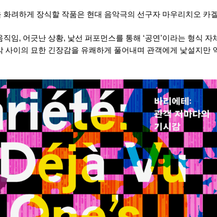
화려하게 장식할 작품은 현대 음악극의 선구자 마우리치오 카겔(Maur
움직임, 어긋난 상황, 낯선 퍼포먼스를 통해 ‘공연’이라는 형식 
악 사이의 묘한 긴장감을 유쾌하게 풀어내며 관객에게 낯설지만 