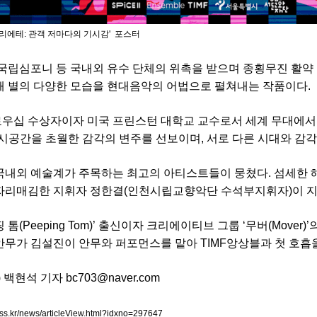
바리에테: 관객 저마다의 기시감' 포스터
 국립심포니 등 국내외 유수 단체의 위촉을 받으며 종횡무진 활약 
해 별의 다양한 모습을 현대음악의 어법으로 펼쳐내는 작품이다.
우십 수상자이자 미국 프린스턴 대학교 교수로서 세계 무대에서 
시공간을 초월한 감각의 변주를 선보이며, 서로 다른 시대와 감
국내외 예술계가 주목하는 최고의 아티스트들이 뭉쳤다. 섬세한 해
 자리매김한 지휘자 정한결(인천시립교향악단 수석부지휘자)이 
 톰(Peeping Tom)’ 출신이자 크리에이티브 그룹 ‘무버(Mover
안무가 김설진이 안무와 퍼포먼스를 맡아 TIMF앙상블과 첫 호흡
) 백현석 기자 bc703@naver.com
pss.kr/news/articleView.html?idxno=297647