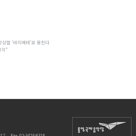
IMF앙상블 '바리에테'로 뭉친다
감각"
317
Fax.
02-3474-8318